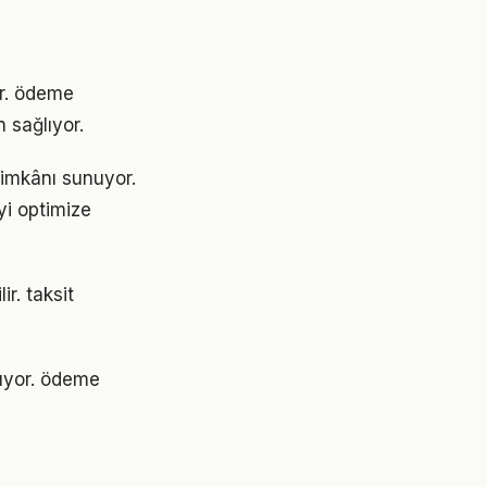
or. ödeme
 sağlıyor.
 imkânı sunuyor.
i optimize
ir. taksit
lıyor. ödeme