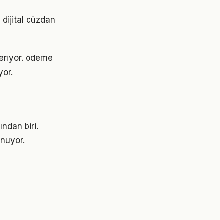
 dijital cüzdan
deriyor. ödeme
yor.
ından biri.
ynuyor.