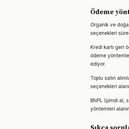
Ödeme yönt
Organik ve doğal
seçenekleri süre
Kredi kartı geri 
ödeme yöntemler
ediyor.
Toplu satın alımla
seçenekleri alan
BNPL (şimdi al, s
yöntemleri alanı
Sıkça sorul