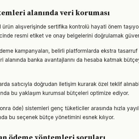
emleri alanında veri koruması
 ürün alışverişinde sertifika kontrolü hayati önem taşıy
cinde resmi etiket ve onay belgelerini doğrulamak güven
ödeme kampanyaları, belirli platformlarda ekstra tasarruf
i alanında banka avantajlarını da hesaba katmak bütçey
rda satıcıyla doğrudan iletişim kurarak özel teklif alınabil
ında bu yaklaşım kurumsal bütçeleri optimize ediyor.
onra öde) sistemleri genç tüketiciler arasında hızla yayı
nda bu seçenek bütçe yönetimini esnek kılıyor.
an ödeme yöntemleri soruları