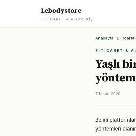
Lebodystore
E-TICARET & ALIŞVERIŞ
Anasayfa
·
E-Ticaret 
E-TICARET & A
Yaşlı b
yönteml
7 Nisan 2020
Belirli platforml
yöntemleri alanı