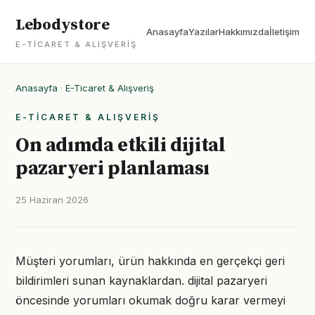
Lebodystore
Anasayfa
Yazılar
Hakkımızda
İletişim
E-TICARET & ALIŞVERIŞ
Anasayfa
·
E-Ticaret & Alışveriş
E-TICARET & ALIŞVERIŞ
On adımda etkili dijital
pazaryeri planlaması
25 Haziran 2026
Müşteri yorumları, ürün hakkında en gerçekçi geri
bildirimleri sunan kaynaklardan. dijital pazaryeri
öncesinde yorumları okumak doğru karar vermeyi