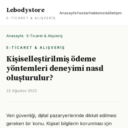
Lebodystore
Anasayfa
Yazılar
Hakkımızda
İletişim
E-TICARET & ALIŞVERIŞ
Anasayfa
·
E-Ticaret & Alışveriş
E-TICARET & ALIŞVERIŞ
Kişiselleştirilmiş ödeme
yöntemleri deneyimi nasıl
oluşturulur?
22 Ağustos 2022
Veri güvenliği, dijital pazaryerlerinde dikkat edilmesi
gereken bir konu. Kişisel bilgilerin korunması için