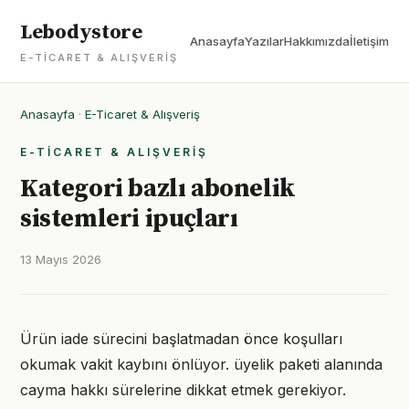
Lebodystore
Anasayfa
Yazılar
Hakkımızda
İletişim
E-TICARET & ALIŞVERIŞ
Anasayfa
·
E-Ticaret & Alışveriş
E-TICARET & ALIŞVERIŞ
Kategori bazlı abonelik
sistemleri ipuçları
13 Mayıs 2026
Ürün iade sürecini başlatmadan önce koşulları
okumak vakit kaybını önlüyor. üyelik paketi alanında
cayma hakkı sürelerine dikkat etmek gerekiyor.