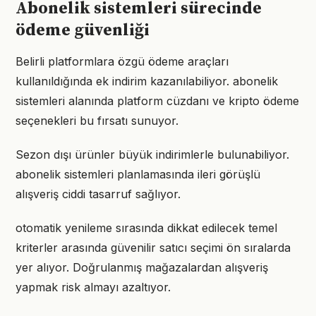
Abonelik sistemleri sürecinde
ödeme güvenliği
Belirli platformlara özgü ödeme araçları
kullanıldığında ek indirim kazanılabiliyor. abonelik
sistemleri alanında platform cüzdanı ve kripto ödeme
seçenekleri bu fırsatı sunuyor.
Sezon dışı ürünler büyük indirimlerle bulunabiliyor.
abonelik sistemleri planlamasında ileri görüşlü
alışveriş ciddi tasarruf sağlıyor.
otomatik yenileme sırasında dikkat edilecek temel
kriterler arasında güvenilir satıcı seçimi ön sıralarda
yer alıyor. Doğrulanmış mağazalardan alışveriş
yapmak risk almayı azaltıyor.