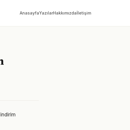
Anasayfa
Yazılar
Hakkımızda
İletişim
m
 indirim