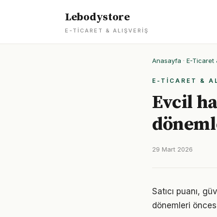
Lebodystore
E-TICARET & ALIŞVERIŞ
Anasayfa
·
E-Ticaret 
E-TICARET & A
Evcil h
dönemle
29 Mart 2026
Satıcı puanı, güve
dönemleri öncesi