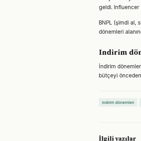
geldi. Influencer
BNPL (şimdi al, s
dönemleri alanın
Indirim dön
İndirim dönemleri,
bütçeyi önceden b
indirim dönemleri
İlgili yazılar