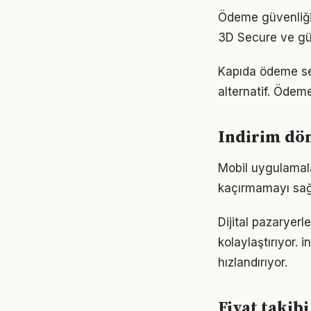
Ödeme güvenliği, 
3D Secure ve güv
Kapıda ödeme seçe
alternatif. Ödeme
Indirim dön
Mobil uygulamalar
kaçırmamayı sağl
Dijital pazaryerl
kolaylaştırıyor. 
hızlandırıyor.
Fiyat takib