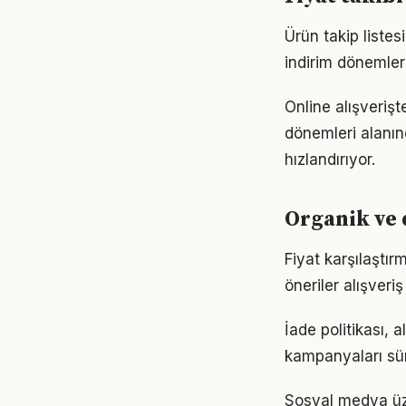
Ürün takip listes
indirim dönemleri
Online alışverişt
dönemleri alanı
hızlandırıyor.
Organik ve
Fiyat karşılaştırm
öneriler alışveriş 
İade politikası,
kampanyaları sür
Sosyal medya üze