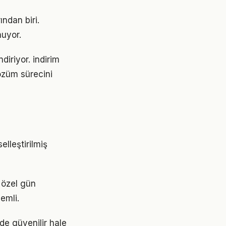
ından biri.
nuyor.
diriyor. indirim
özüm sürecini
elleştirilmiş
 özel gün
emli.
de güvenilir hale