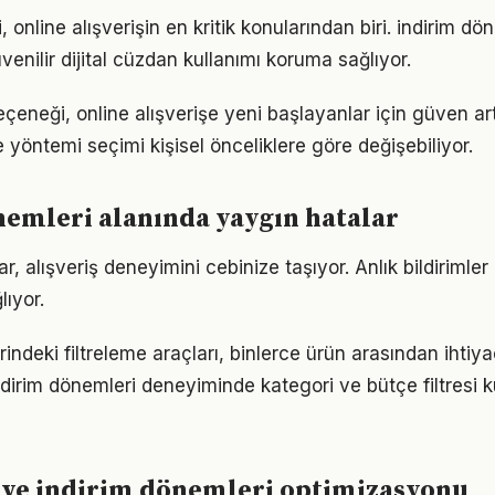
online alışverişin en kritik konularından biri. indirim dö
enilir dijital cüzdan kullanımı koruma sağlıyor.
neği, online alışverişe yeni başlayanlar için güven artı
 yöntemi seçimi kişisel önceliklere göre değişebiliyor.
emleri alanında yaygın hatalar
, alışveriş deneyimini cebinize taşıyor. Anlık bildirimle
ıyor.
erindeki filtreleme araçları, binlerce ürün arasından ihtiy
indirim dönemleri deneyiminde kategori ve bütçe filtresi 
i ve indirim dönemleri optimizasyonu