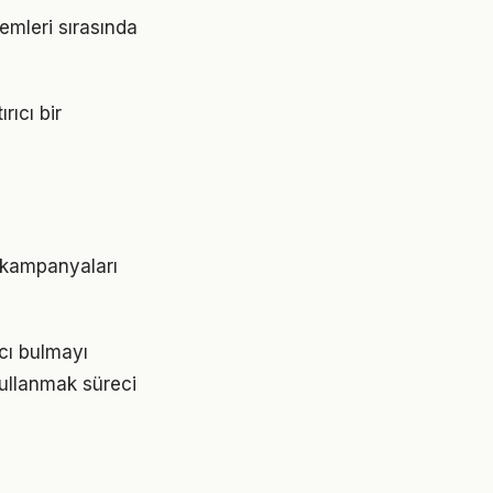
nemleri sırasında
rıcı bir
r kampanyaları
acı bulmayı
kullanmak süreci