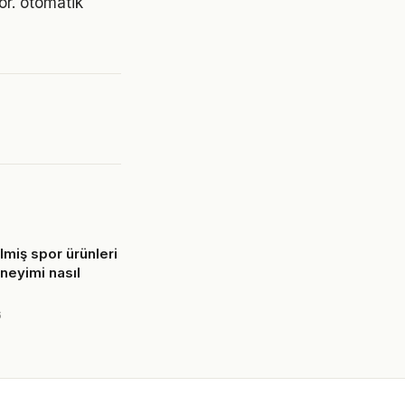
or. otomatik
ilmiş spor ürünleri
eneyimi nasıl
6