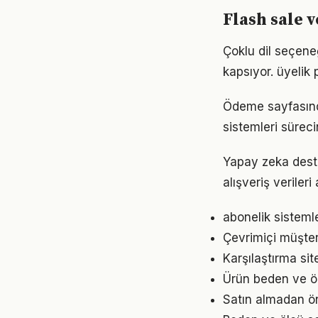
Flash sale v
Çoklu dil seçeneğ
kapsıyor. üyelik 
Ödeme sayfasında
sistemleri sürec
Yapay zeka destek
alışveriş verileri 
abonelik sistemle
Çevrimiçi müşteri
Karşılaştırma sit
Ürün beden ve ölç
Satın almadan ön