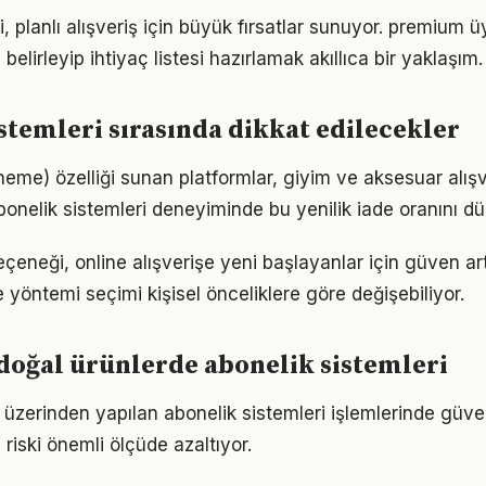
, planlı alışveriş için büyük fırsatlar sunuyor. premium ü
elirleyip ihtiyaç listesi hazırlamak akıllıca bir yaklaşım.
stemleri sırasında dikkat edilecekler
neme) özelliği sunan platformlar, giyim ve aksesuar alışv
abonelik sistemleri deneyiminde bu yenilik iade oranını d
neği, online alışverişe yeni başlayanlar için güven artı
 yöntemi seçimi kişisel önceliklere göre değişebiliyor.
doğal ürünlerde abonelik sistemleri
i üzerinden yapılan abonelik sistemleri işlemlerinde güvenl
riski önemli ölçüde azaltıyor.