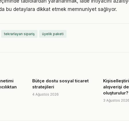
çiminde tablolardan yararlanmak, iade ihtiyacını azaltıy
da bu detaylara dikkat etmek memnuniyet sağlıyor.
tekrarlayan sipariş
üyelik paketi
önetimi
Bütçe dostu sosyal ticaret
Kişiselleştir
ıcılıktan
stratejileri
alışverişi d
oluşturulur?
4 Ağustos 2026
3 Ağustos 202