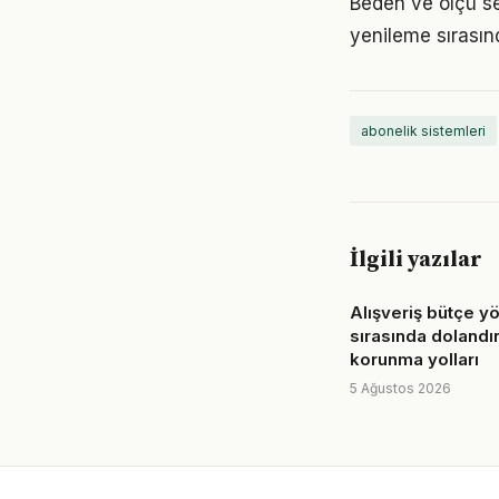
Beden ve ölçü se
yenileme sırasın
abonelik sistemleri
İlgili yazılar
Alışveriş bütçe y
sırasında dolandır
korunma yolları
5 Ağustos 2026